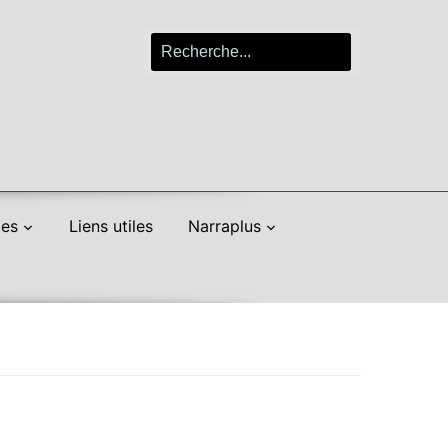
Search
for:
les
Liens utiles
Narraplus