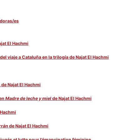
adoras/es
ajat El Hachmi
l viaje a Cataluña en la trilogía de Najat El Hachmi
a de Najat El Hachmi
 en
Madre de leche y miel
de Najat El Hachmi
l Hachmi
rrán
de Najat El Hachmi
éjugés et lutte pour l’émancipation féminine