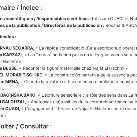
aire / Índice :
s scientifiques / Responsables científicas :
Ibtissam OUADI et Na
s de la publication / Directoras de la publicación
:
Roxana ILASCA
tículos :
RNAU SEGARRA
, « La ràpida consolidació d’una escriptora pionera:
ja KARZAZI
, « Las “moras” no tienen pelos en la lengua: voces subalt
El Hachmi
»
e BESSE
, « Raconter la figure maternelle chez Najat El Hachmi »
 EL MORABIT SGHIRE
, « La construcción narrativa de la ausencia pat
ine MENA
, « Cuando la palabra se hace memoria: oralidad y construc
i
»
a BAGINSKA BARO
, « L’écriture sensorielle : le rôle des sens dans
La h
d BALGHZAL
, «
Anatomías (im)posibles de la corporeidad femenina 
am OUADI,
« L’engagement littéraire de Najat El Hachmi : entre décon
ne »
lter / Consultar :