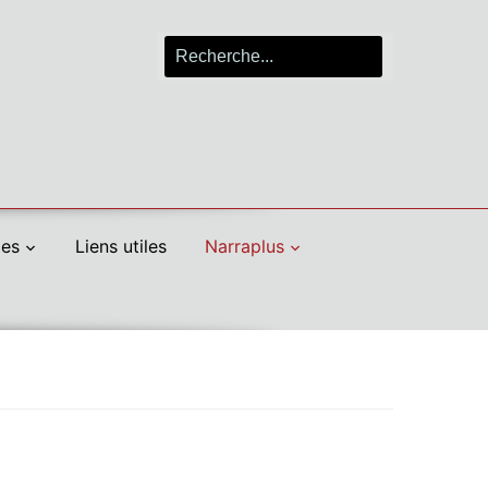
Search
for:
les
Liens utiles
Narraplus