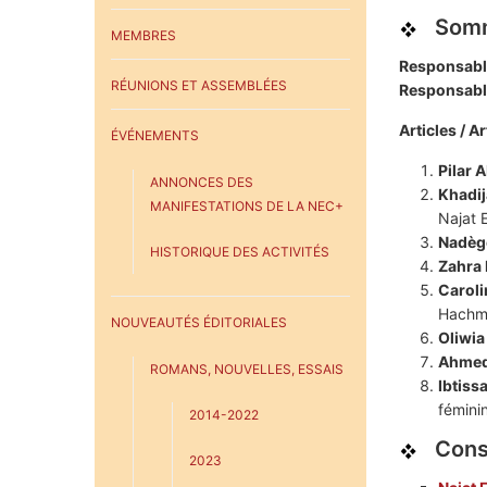
Somm
MEMBRES
Responsable
RÉUNIONS ET ASSEMBLÉES
Responsable
Articles / Ar
ÉVÉNEMENTS
Pilar
A
ANNONCES DES
Khadi
MANIFESTATIONS DE LA NEC+
Najat 
Nadèg
HISTORIQUE DES ACTIVITÉS
Zahra
Carol
Hachm
NOUVEAUTÉS ÉDITORIALES
Oliwi
Ahme
ROMANS, NOUVELLES, ESSAIS
Ibtiss
fémini
2014-2022
Consu
2023