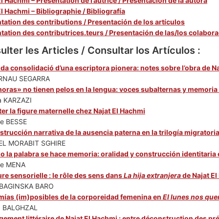
El Hachmi – Présentation de l’autrice / Presentación de la autora
El Hachmi – Bibliographie / Bibliografía
tation des contributions / Presentación de los artículos
tation des contributrices.teurs / Presentación de las/los colabor
lter les Articles / Consultar los Artículos :
ida consolidació d’una escriptora pionera: notes sobre l’obra de N
 ARNAU SEGARRA
oras» no tienen pelos en la lengua: voces subalternas y memoria de
a KARZAZI
er la figure maternelle chez Najat El Hachmi
e BESSE
strucción narrativa de la ausencia paterna en la trilogía migratori
 EL MORABIT SGHIRE
 la palabra se hace memoria: oralidad y construcción identitaria
ne MENA
ture sensorielle : le rôle des sens dans
La hija extranjera
de Najat E
a BAGINSKA BARO
ías (im)posibles de la corporeidad femenina en
El lunes nos que
 BALGHZAL
gement littéraire de Najat El Hachmi : entre déconstruction des pr