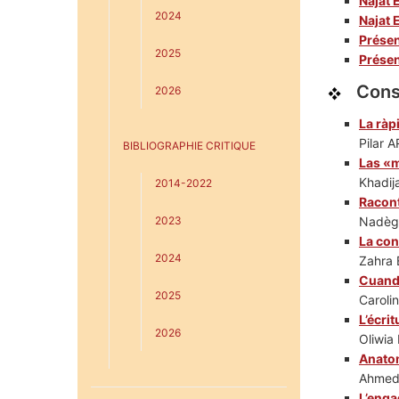
Najat 
2024
Najat 
Présen
2025
Présen
Consu
2026
La ràp
Pilar
BIBLIOGRAPHIE CRITIQUE
Las «m
Khadij
2014-2022
Racont
2023
Nadèg
La con
2024
Zahra
Cuando
2025
Caroli
L’écri
2026
Oliwi
Anatom
Ahmed
L’enga