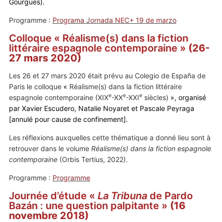
Gourgues).
Programme :
Programa Jornada NEC+ 19 de marzo
Colloque
«
Réalisme(s) dans la fiction
littéraire espagnole contemporaine
»
(26-
27 mars 2020)
Les 26 et 27 mars 2020 était prévu au Colegio de España de
Paris le colloque
«
Réalisme(s) dans la fiction littéraire
e
e
e
espagnole contemporaine (XIX
-XX
-XXI
siècles)
», organisé
par Xavier Escudero, Natalie Noyaret et Pascale Peyraga
[annulé pour cause de confinement].
Les réflexions auxquelles cette thématique a donné lieu sont à
retrouver dans le volume
Réalisme(s) dans la fiction espagnole
contemporaine
(Orbis Tertius, 2022).
Programme :
Programme
Journée d’étude «
La Tribuna
de Pardo
Bazán : une question palpitante »
(16
novembre 2018)